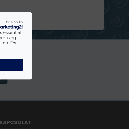
s essential.
vertising
tton. For
s
KAPCSOLAT