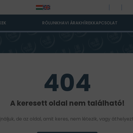
KEK
RÓLUNK
HAVI ÁRAK
HÍREK
KAPCSOLAT
404
A keresett oldal nem található!
jnáljuk, de az oldal, amit keres, nem létezik, vagy áthelyez