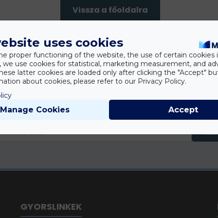
Vissza a főoldalra
ebsite uses cookies
he proper functioning of the website, the use of certain cookies i
y, we use cookies for statistical, marketing measurement, and ad
hese latter cookies are loaded only after clicking the "Accept" bu
ation about cookies, please refer to our Privacy Policy.
Iratkozzon fel hírlevelünkre!
licy
Értesüljön elsőként az új gépekről és akciókról.
Manage Cookies
Accept
Küldé
GYORSLINKEK