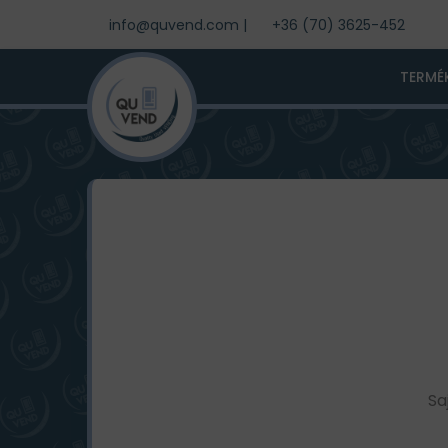
info@quvend.com
|
+36 (70) 3625-452
TERMÉ
Sa