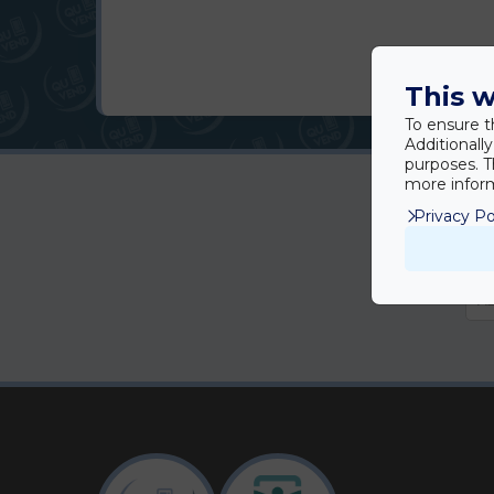
This w
To ensure t
Additionall
purposes. T
more inform
Privacy Po