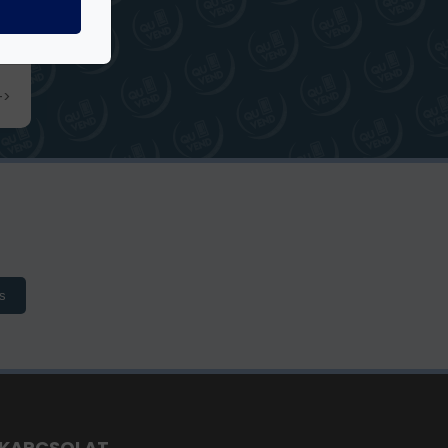
->
s
KAPCSOLAT