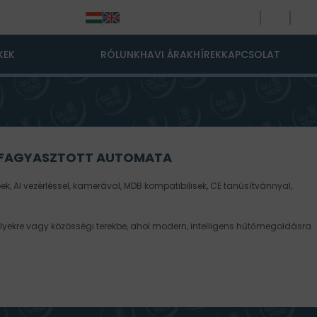
KEK
RÓLUNK
HAVI ÁRAK
HÍREK
KAPCSOLAT
 FAGYASZTOTT AUTOMATA
k, AI vezérléssel, kamerával, MDB kompatibilisek, CE tanúsítvánnyal,
elyekre vagy közösségi terekbe, ahol modern, intelligens hűtőmegoldásra