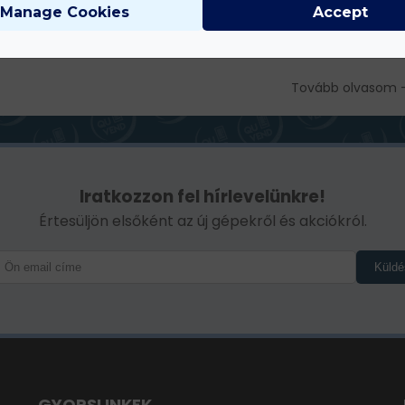
lligens adagolórendszere ideálissá teszi olyan helyekre, ahol a
Manage Cookies
Accept
onyság és a termékek épsége kiemelt szempont. A gép 6
Tovább olvasom 
Iratkozzon fel hírlevelünkre!
Értesüljön elsőként az új gépekről és akciókról.
Küldé
GYORSLINKEK