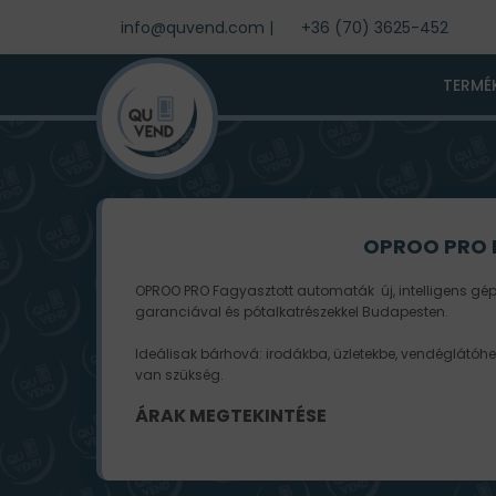
info@quvend.com
|
+36 (70) 3625-452
TERMÉ
OPROO PRO
OPROO PRO Fagyasztott automaták új, intelligens gépe
garanciával és pótalkatrészekkel Budapesten.
Ideálisak bárhová: irodákba, üzletekbe, vendéglátóh
van szükség.
ÁRAK MEGTEKINTÉSE