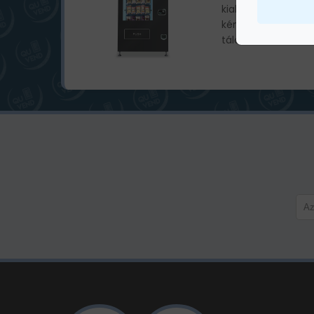
kialakítása és inte
kényelem, a haték
tálcával...